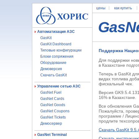
цены
как купить
GasN
Автоматизация АЗС
GasKit
GasKit Dashboard
Типовые конфигурации
Поддержка Национ
Блоки сопряжения
Для поддержки нов
Оборудование
в Казахстане подго
Демоверсия
Теперь в GasKit дл
Скачать GasKit
видах топлива доб
фискальный чек.
Управление сетью АЗС
Версия GK9.5.4.13
GasNet Fuel
16% в Казахстане.
GasNet Cards
GasNet Goods
Все обновления Ga
Пожалуйста, провер
GasNet Coupons
программе / Лицен
GasNet Tickets
продлите техсопро
Демосервер
Скачать GasKit 9.5
GasNet Terminal
Скачать инструкци