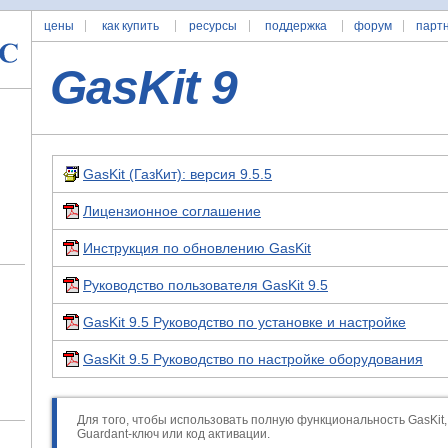
цены
как купить
ресурсы
поддержка
форум
парт
GasKit 9
GasKit (ГазКит): версия 9.5.5
Лицензионное соглашение
Инструкция по обновлению GasKit
Руководство пользователя GasKit 9.5
GasKit 9.5 Руководство по установке и настройке
GasKit 9.5 Руководство по настройке оборудования
Для того, чтобы использовать полную функциональность GasKit
Guardant-ключ или код активации.