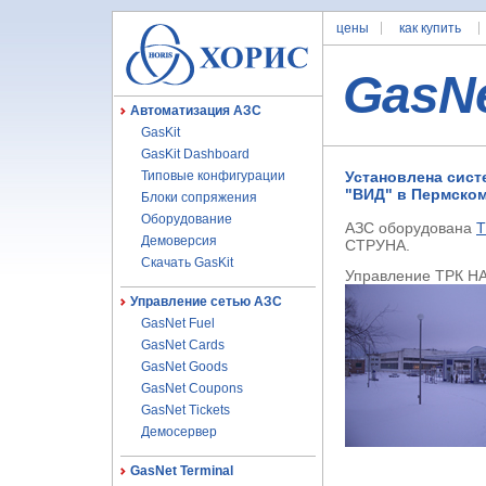
цены
как купить
GasN
Автоматизация АЗС
GasKit
GasKit Dashboard
Типовые конфигурации
Установлена систе
"ВИД" в Пермском
Блоки сопряжения
Оборудование
АЗС оборудована
Т
Демоверсия
СТРУНА.
Скачать GasKit
Управление ТРК НА
Управление сетью АЗС
GasNet Fuel
GasNet Cards
GasNet Goods
GasNet Coupons
GasNet Tickets
Демосервер
GasNet Terminal