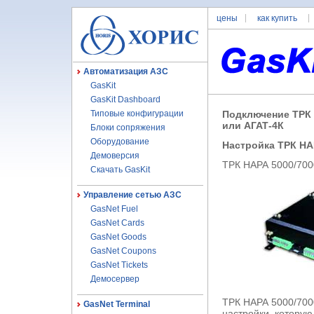
цены
как купить
Автоматизация АЗС
GasKit
GasKit Dashboard
Типовые конфигурации
Подключение ТРК 
или АГАТ-4К
Блоки сопряжения
Оборудование
Настройка ТРК НА
Демоверсия
ТРК НАРА 5000/700
Скачать GasKit
Управление сетью АЗС
GasNet Fuel
GasNet Cards
GasNet Goods
GasNet Coupons
GasNet Tickets
Демосервер
ТРК НАРА 5000/700
GasNet Terminal
настройки, которую