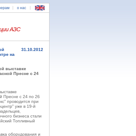
нерам
о нас
ции АЗС
ой
31.10.2012
нтре на
ой выставке
асной Пресне с 24
выставке
й Пресне с 24 по 26
кс" проводится при
центр" уже в 19-й
ладельцев,
очного бизнеса стали
ийский Топливный
авка оборудования и