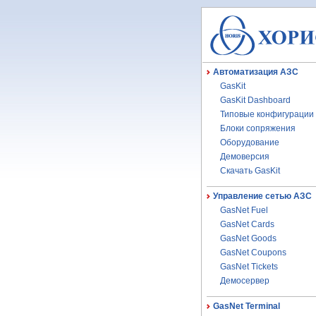
Автоматизация АЗС
GasKit
GasKit Dashboard
Типовые конфигурации
Блоки сопряжения
Оборудование
Демоверсия
Скачать GasKit
Управление сетью АЗС
GasNet Fuel
GasNet Cards
GasNet Goods
GasNet Coupons
GasNet Tickets
Демосервер
GasNet Terminal