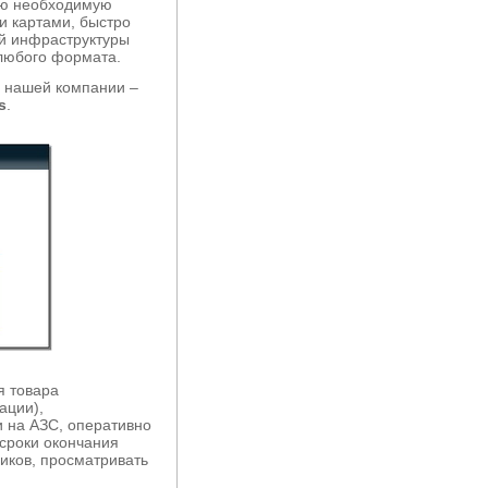
сю необходимую
и картами, быстро
й инфраструктуры
 любого формата.
а нашей компании –
s
.
я товара
ации),
 на АЗС, оперативно
 сроки окончания
иков, просматривать