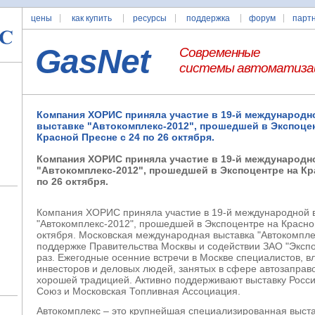
цены
как купить
ресурсы
поддержка
форум
парт
GasNet
Современные
системы автоматиза
Компания ХОРИС приняла участие в 19-й международн
выставке "Автокомплекс-2012", прошедшей в Экспоце
Красной Пресне с 24 по 26 октября.
Компания ХОРИС приняла участие в 19-й международн
"Автокомплекс-2012", прошедшей в Экспоцентре на Кр
по 26 октября.
Компания ХОРИС приняла участие в 19-й международной 
"Автокомплекс-2012", прошедшей в Экспоцентре на Красно
октября. Московская международная выставка "Автокомпле
поддержке Правительства Москвы и содействии ЗАО "Экспо
раз. Ежегодные осенние встречи в Москве специалистов, в
инвесторов и деловых людей, занятых в сфере автозаправ
хорошей традицией. Активно поддерживают выставку Росс
Союз и Московская Топливная Ассоциация.
Автокомплекс – это крупнейшая специализированная выст