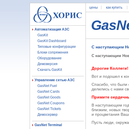
цены
как купить
GasN
Автоматизация АЗС
GasKit
GasKit Dashboard
Типовые конфигурации
С наступающим Н
Блоки сопряжения
С наступающим Но
Оборудование
Демоверсия
Дорогие Коллеги!
Скачать GasKit
Вот и подошел к ко
Управление сетью АЗС
Спасибо, что были 
GasNet Fuel
делились с нами с
GasNet Cards
Примите сердечны
GasNet Goods
GasNet Coupons
В наступающем год
GasNet Tickets
близким, новых тв
и процветания Ваш
Демосервер
Пусть люди, окружа
GasNet Terminal