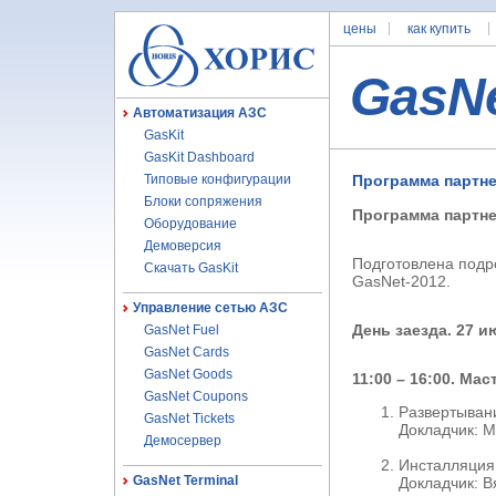
цены
как купить
GasN
Автоматизация АЗС
GasKit
GasKit Dashboard
Типовые конфигурации
Программа партне
Блоки сопряжения
Программа партне
Оборудование
Демоверсия
Подготовлена подр
Скачать GasKit
GasNet-2012.
Управление сетью АЗС
День заезда. 27 и
GasNet Fuel
GasNet Cards
GasNet Goods
11:00 – 16:00. Ма
GasNet Coupons
Развертыван
GasNet Tickets
Докладчик: 
Демосервер
Инсталляция 
GasNet Terminal
Докладчик: 