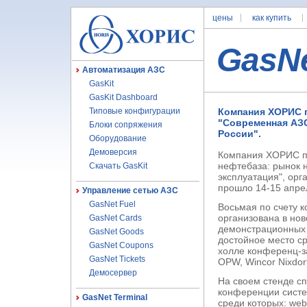
цены
как купить
GasN
Автоматизация АЗС
GasKit
GasKit Dashboard
Типовые конфигурации
Компания ХОРИС 
"Современная АЗС
Блоки сопряжения
России".
Оборудование
Демоверсия
Компания ХОРИС п
нефтебаза: рынок 
Скачать GasKit
эксплуатация", ор
прошло 14-15 апрел
Управление сетью АЗС
GasNet Fuel
Восьмая по счету 
организована в но
GasNet Cards
демонстрационных 
GasNet Goods
достойное место с
GasNet Coupons
холле конференц-з
GasNet Tickets
OPW, Wincor Nixdor
Демосервер
На своем стенде с
конференции сист
GasNet Terminal
среди которых: we