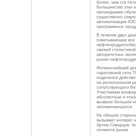
более, чем ста пят
Большинство этих 
прошедшими обучен
существенно сократ
автоматизации АЗС
программных проду
В течение двух дн
охватывающие все 
нефтепродуктообес
свежей статистико
авторитетных эксп
рынке нефтепродук
Интереснейший док
саратовской сети 
поделился действи
на региональном р
сопутствующего биз
Участникам конфе
абсолютные и отно
вызвало большое к
запоминающихся.
Не обошли стороно
вызывает интерес 
Артем Скворцов, т
сегмента рынка.