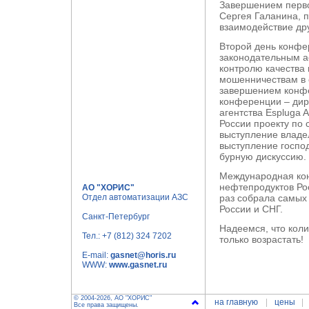
Завершением перво
Сергея Галанина, 
взаимодействие дру
Второй день конфе
законодательным а
контролю качества
мошенничествам в 
завершением конфе
конференции – дир
агентства Espluga
России проекту по 
выступление владе
выступление госпо
бурную дискуссию.
Международная ко
нефтепродуктов Ро
АО "ХОРИС"
Отдел автоматизации АЗС
раз собрала самых
России и СНГ.
Санкт-Петербург
Надеемся, что коли
Тел.:
+7 (812) 324 7202
только возрастать!
E-mail:
gasnet@horis.ru
WWW:
www.gasnet.ru
© 2004-2026, АО "ХОРИС"
на главную
цены
Все права защищены.