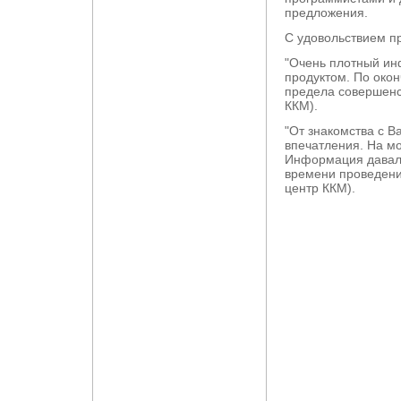
предложения.
С удовольствием п
"Очень плотный ин
продуктом. По окон
предела совершенс
ККМ).
"От знакомства с 
впечатления. На м
Информация давала
времени проведени
центр ККМ).