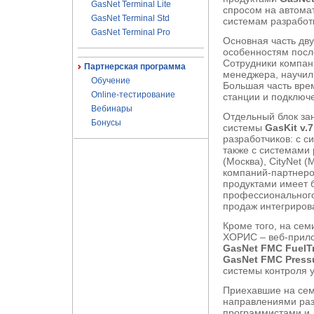
GasNet Terminal Lite
спросом на автома
GasNet Terminal Std
системам разработ
GasNet Terminal Pro
Основная часть дв
особенностям посл
Сотрудники компан
Партнерская программа
менеджера, научил
Обучение
Большая часть вре
Online-тестирование
станции и подключ
Вебинары
Отдельный блок за
Бонусы
системы
GasKit v.7
разработчиков: с 
также с системами
(Москва), CityNet 
компаний-партнеро
продуктами имеет 
профессионального
продаж интегриров
Кроме того, на се
ХОРИС – веб-прил
GasNet FMC FuelT
GasNet FMC Press
системы контроля 
Приехавшие на сем
направлениями раз
программистами и 