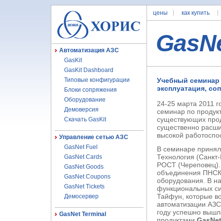
цены
как купить
GasN
Автоматизация АЗС
GasKit
GasKit Dashboard
Типовые конфигурации
Учебный семинар 
эксплуатация, со
Блоки сопряжения
Оборудование
24-25 марта 2011 
Демоверсия
семинар по проду
существующих прод
Скачать GasKit
существенно расши
высокой работоспо
Управление сетью АЗС
GasNet Fuel
В семинаре принял
Технология (Санкт-
GasNet Cards
РОСТ (Череповец). 
GasNet Goods
объединения ПНСК,
GasNet Coupons
оборудования. В н
GasNet Tickets
функциональных си
Тайфун, которые в
Демосервер
автоматизации АЗ
году успешно вышл
GasNet Terminal
продуктами
GasNe