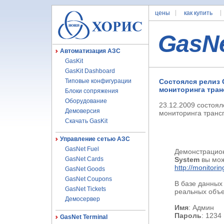
цены
как купить
GasN
Автоматизация АЗС
GasKit
GasKit Dashboard
Типовые конфигурации
Состоялся релиз 
мониторинга тран
Блоки сопряжения
Оборудование
23.12.2009 состоя
Демоверсия
мониторинга транс
Скачать GasKit
Управление сетью АЗС
GasNet Fuel
Демонстрацио
GasNet Cards
System
вы мож
http://monitorin
GasNet Goods
GasNet Coupons
В базе данны
GasNet Tickets
реальных объе
Демосервер
Имя
: Админ
Пароль
: 1234
GasNet Terminal