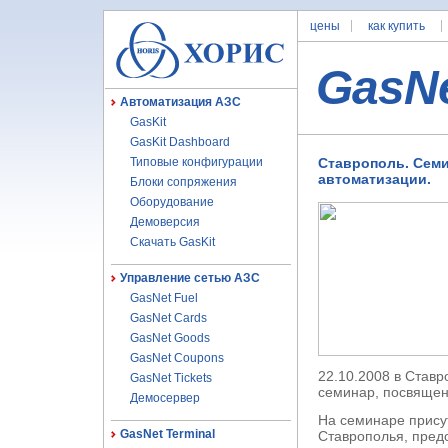
цены
как купить
GasN
Автоматизация АЗС
GasKit
GasKit Dashboard
Типовые конфигурации
Ставрополь. Сем
автоматизации.
Блоки сопряжения
Оборудование
Демоверсия
Скачать GasKit
Управление сетью АЗС
GasNet Fuel
GasNet Cards
GasNet Goods
GasNet Coupons
22.10.2008 в Ставр
GasNet Tickets
семинар, посвящен
Демосервер
На семинаре прису
GasNet Terminal
Ставрополья, пред