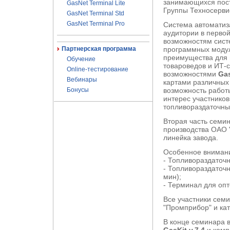
занимающихся пост
GasNet Terminal Lite
Группы Техносерви
GasNet Terminal Std
GasNet Terminal Pro
Система автомати
аудитории в перво
возможностям сист
Партнерская программа
программных моду
преимущества для 
Обучение
товароведов и ИТ-
Online-тестирование
возможностями
Gas
Вебинары
картами различных
Бонусы
возможность работ
интерес участнико
топливораздаточных
Вторая часть семи
производства ОАО 
линейка завода.
Особенное внимани
- Топливораздаточн
- Топливораздаточ
мин);
- Терминал для опт
Все участники сем
"Промприбор" и кат
В конце семинара 