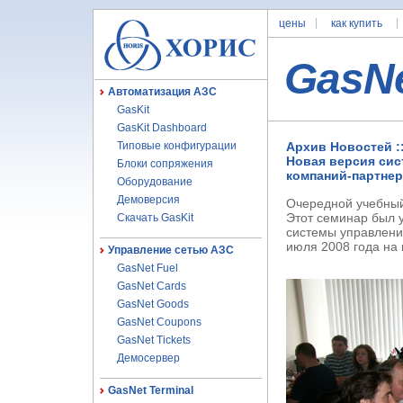
цены
как купить
GasN
Автоматизация АЗС
GasKit
GasKit Dashboard
Типовые конфигурации
Архив Новостей :
Новая версия сис
Блоки сопряжения
компаний-партнер
Оборудование
Демоверсия
Очередной учебный
Этот семинар был у
Скачать GasKit
системы управлен
июля 2008 года на
Управление сетью АЗС
GasNet Fuel
GasNet Cards
GasNet Goods
GasNet Coupons
GasNet Tickets
Демосервер
GasNet Terminal