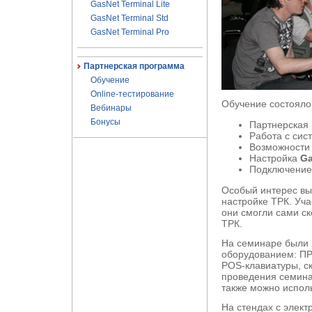
GasNet Terminal Lite
GasNet Terminal Std
GasNet Terminal Pro
Партнерская программа
Обучение
Online-тестирование
Обучение состояло 
Вебинары
Бонусы
Партнерская
Работа с си
Возможност
Настройка
Ga
Подключение 
Особый интерес вы
настройке ТРК. Уч
они смогли сами с
ТРК.
На семинаре были 
оборудованием: П
POS-клавиатуры, с
проведения семина
также можно испол
На стендах с элек