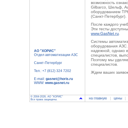
возможность ознак
Gilbarco, Шельф, A
оборудованием ТРК
(Санкт-Петербург).
После каждого уче
Эти тесты доступн
www.GasNet.ru
.
Системы автоматиз
оборудования АЗС.
надежной, однако 
АО "ХОРИС"
Отдел автоматизации АЗС
специалистов, вып
Поэтому мы уделяе
Санкт-Петербург
специалистов.
Тел.:
+7 (812) 324 7202
Ждем ваших заявок
E-mail:
gasnet@horis.ru
WWW:
www.gasnet.ru
© 2004-2026, АО "ХОРИС"
на главную
цены
Все права защищены.