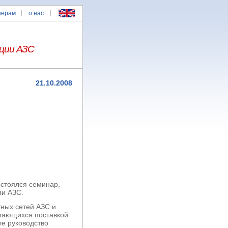
нерам
о нас
ции АЗС
21.10.2008
остоялся семинар,
ии АЗС.
тных сетей АЗС и
мающихся поставкой
е руководство