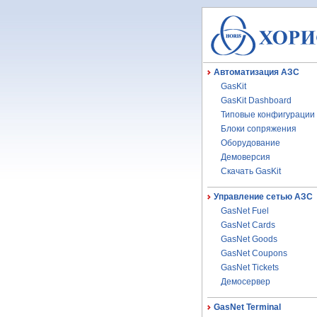
Автоматизация АЗС
GasKit
GasKit Dashboard
Типовые конфигурации
Блоки сопряжения
Оборудование
Демоверсия
Скачать GasKit
Управление сетью АЗС
GasNet Fuel
GasNet Cards
GasNet Goods
GasNet Coupons
GasNet Tickets
Демосервер
GasNet Terminal