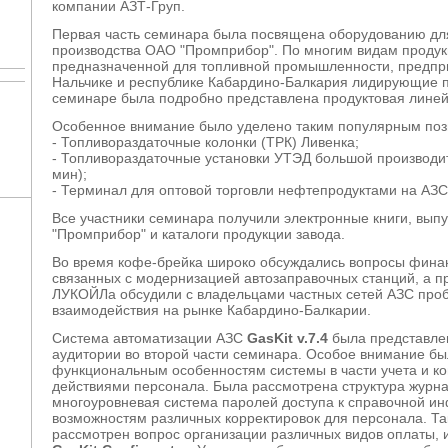
компании АЗТ-Груп.
Первая часть семинара была посвящена оборудованию дл
производства ОАО "Промприбор". По многим видам продук
предназначенной для топливной промышленности, предпр
Нальчике и республике Кабардино-Балкария лидирующие п
семинаре была подробно представлена продуктовая линей
Особенное внимание было уделено таким популярным пози
- Топливораздаточные колонки (ТРК) Ливенка;
- Топливораздаточные установки УТЭД большой производит
мин);
- Терминал для оптовой торговли нефтепродуктами на АЗС 
Все участники семинара получили электронные книги, вы
"Промприбор" и каталоги продукции завода.
Во время кофе-брейка широко обсуждались вопросы финан
связанных с модернизацией автозаправочных станций, а п
ЛУКОЙЛа обсудили с владельцами частных сетей АЗС про
взаимодействия на рынке Кабардино-Балкарии.
Система автоматизации АЗС
GasKit v.7.4
была представле
аудитории во второй части семинара. Особое внимание б
функциональным особенностям системы в части учета и ко
действиями персонала. Была рассмотрена структура журна
многоуровневая система паролей доступа к справочной и
возможностям различных корректировок для персонала. Т
рассмотрен вопрос организации различных видов оплаты, и