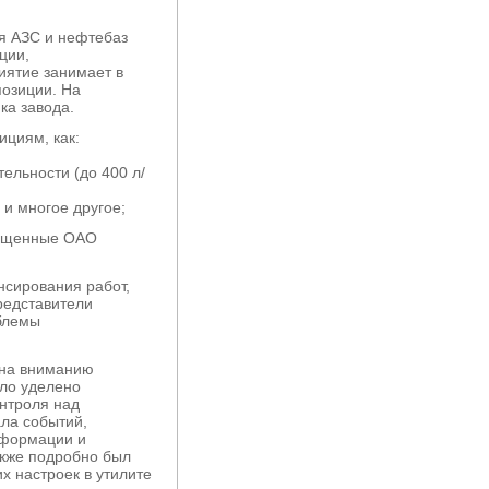
я АЗС и нефтебаз
ции,
иятие занимает в
озиции. На
ка завода.
циям, как:
ельности (до 400 л/
и многое другое;
пущенные ОАО
сирования работ,
редставители
блемы
на вниманию
ыло уделено
нтроля над
ла событий,
нформации и
акже подробно был
х настроек в утилите