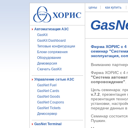
цены
как купить
GasN
Автоматизация АЗС
GasKit
GasKit Dashboard
Типовые конфигурации
Фирма ХОРИС с 4 
семинар "Система
Блоки сопряжения
эксплуатация, со
Оборудование
Демоверсия
Вниманию партнер
Скачать GasKit
Фирма ХОРИС с 4 п
"Система автомати
Управление сетью АЗС
сопровождение"
.
GasNet Fuel
Цель семинара: пр
GasNet Cards
v.7.2
, презентация
GasNet Goods
презентация техно
GasNet Coupons
установки, настрой
передачи данных в
GasNet Tickets
Демосервер
Семинар состоится
Пушкин.
GasNet Terminal