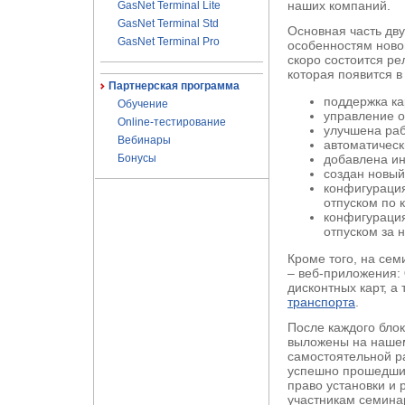
наших компаний.
GasNet Terminal Lite
GasNet Terminal Std
Основная часть дв
GasNet Terminal Pro
особенностям ново
скоро состоится ре
которая появится 
Партнерская программа
поддержка ка
Обучение
управление о
Online-тестирование
улучшена раб
Вебинары
автоматическ
Бонусы
добавлена ин
создан новый
конфигурация 
отпуском по к
конфигурация
отпуском за 
Кроме того, на се
– веб-приложения:
дисконтных карт, а
транспорта
.
После каждого блок
выложены на нашем
самостоятельной р
успешно прошедши
право установки и
участникам семина