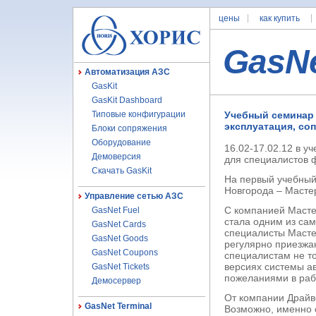
цены
как купить
GasN
Автоматизация АЗС
GasKit
GasKit Dashboard
Типовые конфигурации
Учебный семинар 
эксплуатация, со
Блоки сопряжения
Оборудование
16.02-17.02.12 в 
Демоверсия
для специалистов 
Скачать GasKit
На первый учебный
Новгорода – Масте
Управление сетью АЗС
С компанией Масте
GasNet Fuel
стала одним из са
GasNet Cards
специалисты Масте
GasNet Goods
регулярно приезжа
GasNet Coupons
специалистам не то
версиях системы а
GasNet Tickets
пожеланиями в рабо
Демосервер
От компании Драйв
GasNet Terminal
Возможно, именно с