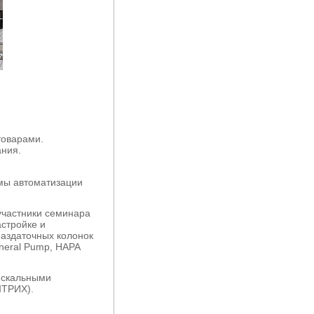
товарами.
ания.
мы автоматизации
участники семинара
астройке и
аздаточных колонок
eneral Pump, НАРА
искальными
ШТРИХ).