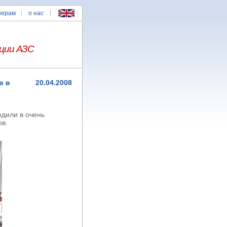
нерам
о нас
ции АЗС
в в
20.04.2008
дили в очень
ов.