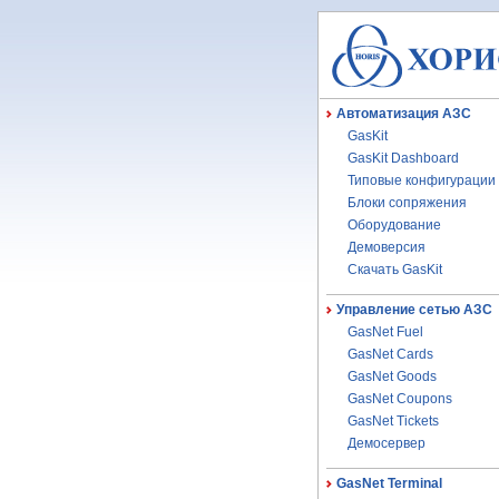
Автоматизация АЗС
GasKit
GasKit Dashboard
Типовые конфигурации
Блоки сопряжения
Оборудование
Демоверсия
Скачать GasKit
Управление сетью АЗС
GasNet Fuel
GasNet Cards
GasNet Goods
GasNet Coupons
GasNet Tickets
Демосервер
GasNet Terminal