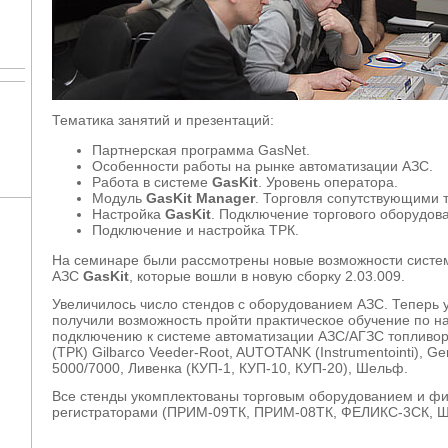
Тематика занятий и презентаций:
Партнерская программа GasNet.
Особенности работы на рынке автоматизации АЗС.
Работа в системе
GasKit
. Уровень оператора.
Модуль
GasKit Manager
. Торговля сопутствующими 
Настройка
GasKit
. Подключение торгового оборудов
Подключение и настройка ТРК.
На семинаре были рассмотрены новые возможности систе
АЗС
GasKit
, которые вошли в новую сборку 2.03.009.
Увеличилось число стендов с оборудованием АЗС. Теперь 
получили возможность пройти практическое обучение по н
подключению к системе автоматизации АЗС/АГЗС топливор
(ТРК) Gilbarco Veeder-Root, AUTOTANK (Instrumentointi), G
5000/7000, Ливенка (КУП-1, КУП-10, КУП-20), Шельф.
Все стенды укомплектованы торговым оборудованием и ф
регистраторами (ПРИМ-09ТК, ПРИМ-08ТК, ФЕЛИКС-3СК, 