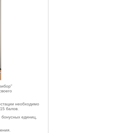
рибор"
своего
тестации необходимо
15 балов.
 бонусных единиц,
ения.