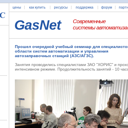
цены
как купить
ресурсы
поддержка
форум
парт
GasNet
Современные
системы автоматиза
Прошел очередной учебный семинар для специалисто
области систем автоматизации и управления
автозаправочных станций (АЗС/АГЗС).
Занятия проводились специалистами ЗАО "ХОРИС" и прохо
интенсивном режиме. Продолжительность занятий - 10 час