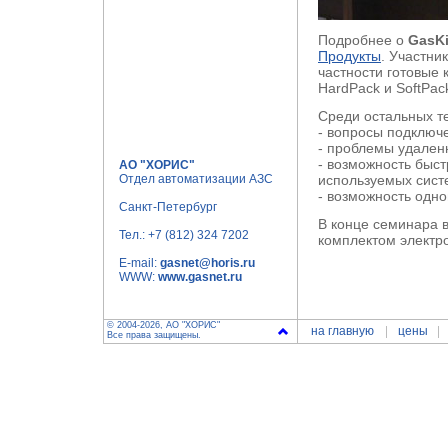
Подробнее о
GasKi
Продукты
. Участни
частности готовые
HardPack и SoftPac
Среди остальных т
- вопросы подключе
- проблемы удален
- возможность быс
АО "ХОРИС"
Отдел автоматизации АЗС
используемых сист
- возможность одн
Санкт-Петербург
В конце семинара 
Тел.:
+7 (812) 324 7202
комплектом электр
E-mail:
gasnet@horis.ru
WWW:
www.gasnet.ru
© 2004-2026, АО "ХОРИС"
на главную
цены
Все права защищены.