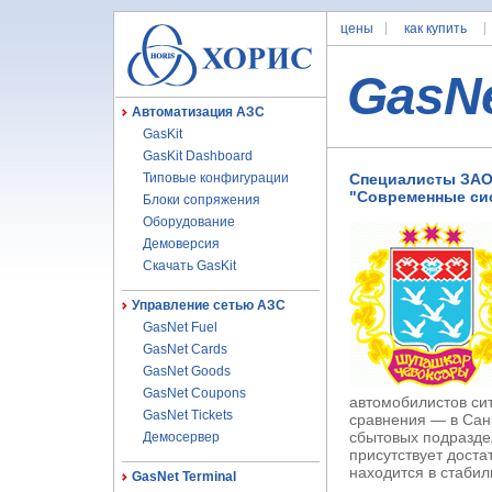
цены
как купить
GasN
Автоматизация АЗС
GasKit
GasKit Dashboard
Типовые конфигурации
Специалисты ЗАО 
"Современные си
Блоки сопряжения
Оборудование
Демоверсия
Скачать GasKit
Управление сетью АЗС
GasNet Fuel
GasNet Cards
GasNet Goods
GasNet Coupons
автомобилистов си
GasNet Tickets
сравнения — в Сан
сбытовых подразде
Демосервер
присутствует доста
находится в стабил
GasNet Terminal