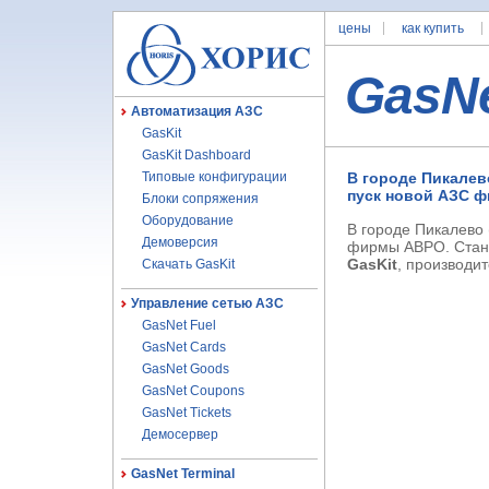
цены
как купить
GasN
Автоматизация АЗС
GasKit
GasKit Dashboard
Типовые конфигурации
В городе Пикалев
пуск новой АЗС 
Блоки сопряжения
Оборудование
В городе Пикалево 
Демоверсия
фирмы АВРО. Станц
GasKit
, производи
Скачать GasKit
Управление сетью АЗС
GasNet Fuel
GasNet Cards
GasNet Goods
GasNet Coupons
GasNet Tickets
Демосервер
GasNet Terminal