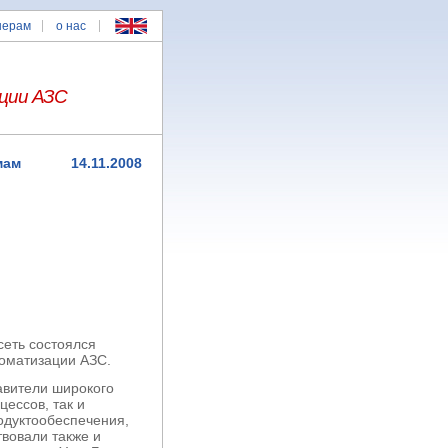
нерам
о нас
ции АЗС
мам
14.11.2008
сеть состоялся
оматизации АЗС.
авители широкого
ессов, так и
дуктообеспечения,
твовали также и