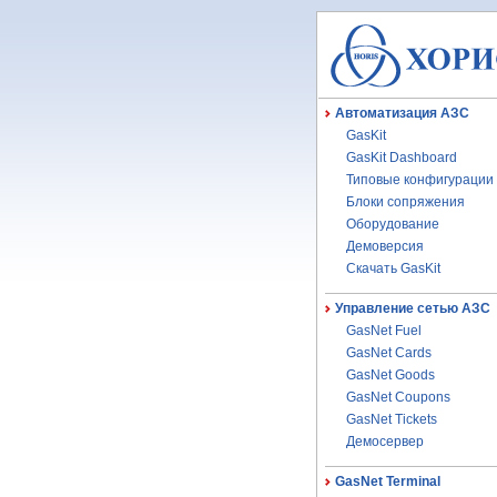
Автоматизация АЗС
GasKit
GasKit Dashboard
Типовые конфигурации
Блоки сопряжения
Оборудование
Демоверсия
Скачать GasKit
Управление сетью АЗС
GasNet Fuel
GasNet Cards
GasNet Goods
GasNet Coupons
GasNet Tickets
Демосервер
GasNet Terminal