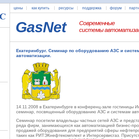
цены
как купить
ресурсы
поддержка
форум
парт
GasNet
Современные
системы автоматиза
Екатеринбург. Семинар по оборудованию АЗС и систе
автоматизации.
14.11.2008 в Екатеринбурге в конференц-зале гостиницы И
семинар, посвященный оборудованию АЗС и системам авт
Семинар посетили владельцы частных сетей АЗС и предст
ряда фирм, занимающихся как автоматизацией бизнес-проц
продажей оборудования для предприятий сферы нефтепро
таких как РИТЭКнефтекомплект и Интерсервисгаз. Присутс