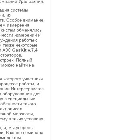
компании УралБалтия.
ация системы
ии, их
тв. Особое внимание
тем измерения
х систем обменялись
очности измерений и
суждения работы с
 также некоторые
ии АЗС
GasKit v.7.4
страторов,
астроек. Полный
, можно найти на
я которого участники
роцессе работы, и
ании Интерсервисгаз
я оборудования для
ях в специальных
обенности такого
ект описал
вечной мерзлоты,
му в таких условиях.
, и, мы уверены,
и. В конце семинара
омплектом