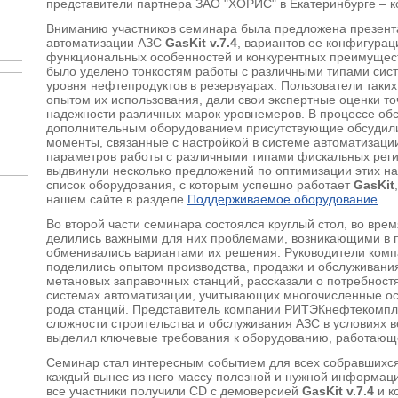
представители партнера ЗАО "ХОРИС" в Екатеринбурге – 
Вниманию участников семинара была предложена презент
автоматизации АЗС
GasKit v.7.4
, вариантов ее конфигурац
функциональных особенностей и конкурентных преимущес
было уделено тонкостям работы с различными типами сис
уровня нефтепродуктов в резервуарах. Пользователи таки
опытом их использования, дали свои экспертные оценки т
надежности различных марок уровнемеров. В процессе об
дополнительным оборудованием присутствующие обсудили
моменты, связанные с настройкой в системе автоматизац
параметров работы с различными типами фискальных реги
выдвинули несколько предложений по оптимизации этих н
список оборудования, с которым успешно работает
GasKit
нашем сайте в разделе
Поддерживаемое оборудование
.
Во второй части семинара состоялся круглый стол, во врем
делились важными для них проблемами, возникающими в п
обменивались вариантами их решения. Руководители комп
поделились опытом производства, продажи и обслуживани
метановых заправочных станций, рассказали о потребност
системах автоматизации, учитывающих многочисленные ос
рода станций. Представитель компании РИТЭКнефтекомпл
сложности строительства и обслуживания АЗС в условиях 
выделил ключевые требования к оборудованию, работающе
Семинар стал интересным событием для всех собравшихся
каждый вынес из него массу полезной и нужной информаци
все участники получили CD с демоверсией
GasKit v.7.4
и к