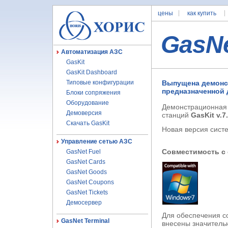
цены
как купить
GasN
Автоматизация АЗС
GasKit
GasKit Dashboard
Типовые конфигурации
Выпущена демонст
предназначенной 
Блоки сопряжения
Оборудование
Демонстрационная 
Демоверсия
станций
GasKit v.7
Скачать GasKit
Новая версия сист
Управление сетью АЗС
Совместимость с 
GasNet Fuel
GasNet Cards
GasNet Goods
GasNet Coupons
GasNet Tickets
Демосервер
Для обеспечения с
GasNet Terminal
внесены значитель