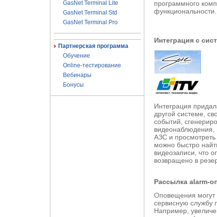
GasNet Terminal Lite
программного комп
функциональности.
GasNet Terminal Std
GasNet Terminal Pro
Интеграция с сис
Партнерская программа
Обучение
Online-тестирование
Вебинары
Бонусы
Интеграция прида
другой системе, с
событий, сгенерир
видеонаблюдения, 
АЗС и просмотреть
можно быстро найти
видеозаписи, что 
возвращено в резе
Рассылка alarm-о
Оповещения могут 
сервисную службу 
Например, увеличе