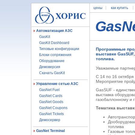
цены
как купить
GasN
Автоматизация АЗС
GasKit
GasKit Dashboard
Типовые конфигурации
Программные прод
выставке GasSUF,
Блоки сопряжения
топлива.
Оборудование
Демоверсия
Уважаемые партне
Скачать GasKit
С 14 по 16 октября
Мероприятие пройд
Управление сетью АЗС
GasSUF - единстве
GasNet Fuel
выставка оборудова
GasNet Cards
газобаллонному и 
GasNet Goods
Тематика выставк
GasNet Coupons
GasNet Tickets
Автотранспор
Демосервер
Дооборудован
топлива
GasNet Terminal
Газовые топл