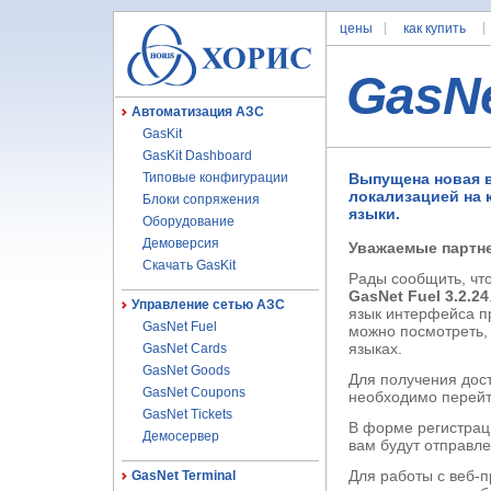
цены
как купить
GasN
Автоматизация АЗС
GasKit
GasKit Dashboard
Типовые конфигурации
Выпущена новая в
локализацией на 
Блоки сопряжения
языки.
Оборудование
Демоверсия
Уважаемые партн
Скачать GasKit
Рады сообщить, чт
GasNet Fuel 3.2.24
Управление сетью АЗС
язык интерфейса пр
GasNet Fuel
можно посмотреть, 
языках.
GasNet Cards
GasNet Goods
Для получения дос
GasNet Coupons
необходимо перейт
GasNet Tickets
В форме регистрац
Демосервер
вам будут отправле
Для работы с веб
GasNet Terminal