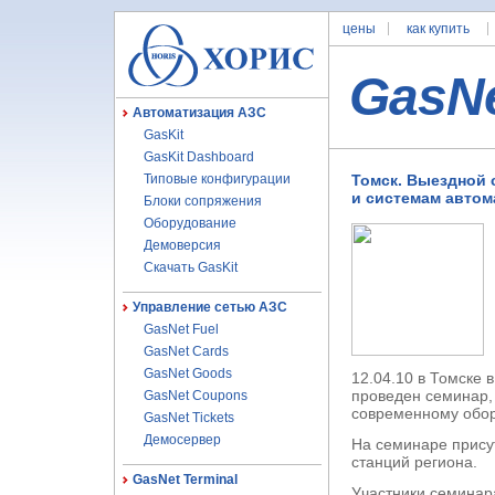
цены
как купить
GasN
Автоматизация АЗС
GasKit
GasKit Dashboard
Типовые конфигурации
Томск. Выездной 
и системам автом
Блоки сопряжения
Оборудование
Демоверсия
Скачать GasKit
Управление сетью АЗС
GasNet Fuel
GasNet Cards
GasNet Goods
12.04.10 в Томске
проведен семинар,
GasNet Coupons
современному обор
GasNet Tickets
Демосервер
На семинаре прису
станций региона.
GasNet Terminal
Участники семинар