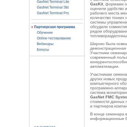
GasNet Terminal Lite
GasKit
, формами о
GasNet Terminal Std
оценили удобство 
рабочего места ме
GasNet Terminal Pro
количество тонких 
системы управлен
обсудили совмести
Партнерская программа
рядом оборудовани
Обучение
топливораздаточны
Online-тестирование
Широко была осве
Вебинары
демонстрационная 
Бонусы
Участники семинар
современный польз
конкурентоспособн
автоматизации.
Участникам семина
других новых прод
компьютерного обо
программно-аппар
система мониторин
GasNet FMC Syst
стоимости данных 
и партнеров компа
В конце семинара 
информационные б