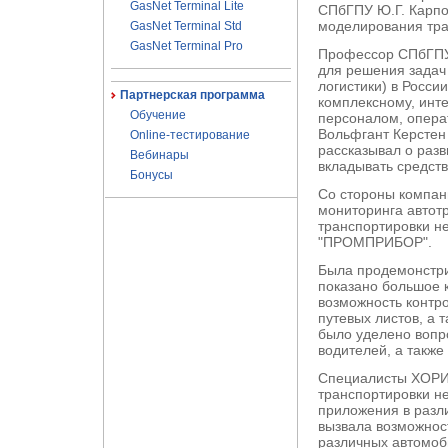
GasNet Terminal Lite
СПбГПУ Ю.Г. Карпо
моделирования тра
GasNet Terminal Std
GasNet Terminal Pro
Профессор СПбГПУ 
для решения задач 
логистики) в Росс
Партнерская программа
комплексному, инт
Обучение
персоналом, опера
Вольфгант Керстен 
Online-тестирование
рассказывал о разв
Вебинары
вкладывать средств
Бонусы
Со стороны компан
мониторинга автот
транспортировки н
"ПРОМПРИБОР".
Была продемонстри
показано большое 
возможность контр
путевых листов, а
было уделено вопр
водителей, а такж
Специалисты ХОРИС
транспортировки н
приложения в разл
вызвала возможно
различных автомоб