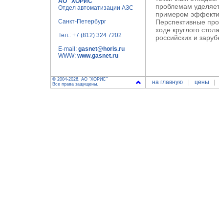
АО "ХОРИС"
проблемам уделяет
Отдел автоматизации АЗС
примером эффектив
Санкт-Петербург
Перспективные про
ходе круглого стол
Тел.:
+7 (812) 324 7202
российских и зару
E-mail:
gasnet@horis.ru
WWW:
www.gasnet.ru
© 2004-2026, АО "ХОРИС"
на главную
цены
Все права защищены.