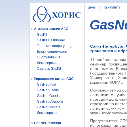
цены
как купить
GasN
Автоматизация АЗС
GasKit
GasKit Dashboard
Типовые конфигурации
Санкт-Петербург.
транспорта и обр
Блоки сопряжения
Оборудование
11 ноября в малом
Демоверсия
семинар, посвящен
программам. В нем
Скачать GasKit
Государственного П
Университета, Харь
Управление сетью АЗС
компании ХОРИС.
GasNet Fuel
Основной темой об
GasNet Cards
логистики. Не ушел
GasNet Goods
программах, финан
GasNet Coupons
стратегии по пост
GasNet Tickets
логистических комп
украинских заказчи
Демосервер
Представители СПб
GasNet Terminal
использовании раз