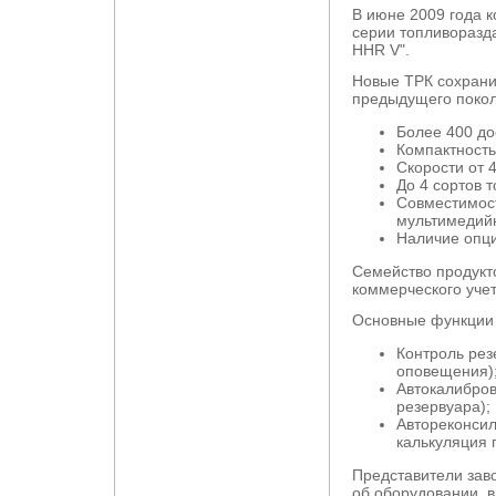
B июне 2009 года 
серии топливоразда
HHR V".
Новые ТРК сохрани
предыдущего покол
Более 400 до
Компактность
Скорости от 4
До 4 сортов т
Совместимост
мультимедий
Наличие опци
Семейство продукт
коммерческого учет
Основные функции S
Контроль рез
оповещения)
Автокалибров
резервуара);
Автореконсил
калькуляция 
Представители зав
об оборудовании, 