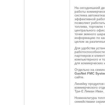
На сегодняшний де
работы коммерчески
система автомати
эффективной работ
позволяет работать
топлива, торговлю
центрального офиса
точки земного шар
информацию по каж
целом за различны
Для удобства устан
работоспособност
партнеров и клиен
компьютерного и т
для коммерческих 
Отдельно на семин
GasNet FMC Syst
сайте.
Линейку продуктов
коммерческого отд
Три-Е Лиман Иван.
Номенклатура топл
семействами серии G