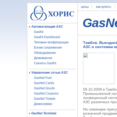
цены
как купить
GasN
Автоматизация АЗС
GasKit
GasKit Dashboard
Типовые конфигурации
Тамбов. Выездно
АЗС и системам а
Блоки сопряжения
Оборудование
Демоверсия
Скачать GasKit
Управление сетью АЗС
GasNet Fuel
GasNet Cards
GasNet Goods
09.10.2009 в Тамбо
Промышленной пал
GasNet Coupons
посвященный сист
GasNet Tickets
АЗС различных про
Демосервер
На семинаре прису
розничной продажи
GasNet Terminal