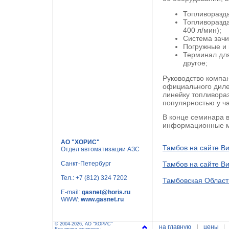
Топливоразда
Топливоразда
400 л/мин);
Система зачи
Погружные и
Терминал для
другое;
Руководство компа
официального дилер
линейку топливора
популярностью у ч
В конце семинара 
информационные м
АО "ХОРИС"
Тамбов на сайте В
Отдел автоматизации АЗС
Санкт-Петербург
Тамбов на сайте В
Тел.:
+7 (812) 324 7202
Тамбовская Област
E-mail:
gasnet@horis.ru
WWW:
www.gasnet.ru
© 2004-2026, АО "ХОРИС"
на главную
цены