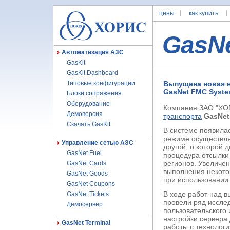
цены
как купить
GasN
Автоматизация АЗС
GasKit
GasKit Dashboard
Типовые конфигурации
Выпущена новая в
GasNet FMC System
Блоки сопряжения
Оборудование
Компания ЗАО "ХО
Демоверсия
транспорта
GasNet
Скачать GasKit
В системе появила
режиме осуществля
Управление сетью АЗС
другой, о которой
GasNet Fuel
процедура отсылки
регионов. Увеличен
GasNet Cards
выполнения некото
GasNet Goods
при использовании 
GasNet Coupons
В ходе работ над 
GasNet Tickets
провели ряд исслед
Демосервер
пользовательского
настройки сервера 
GasNet Terminal
работы с технолог