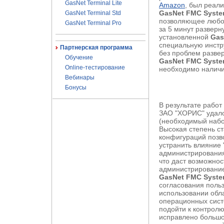
GasNet Terminal Lite
Amazon
, был реал
GasNet FMC Syst
GasNet Terminal Std
позволяющее любом
GasNet Terminal Pro
за 5 минут разверн
установленной
Gas
специальную инстр
Партнерская программа
без проблем разве
Обучение
GasNet FMC Syst
Online-тестирование
необходимо наличи
Вебинары
Бонусы
В результате рабо
ЗАО "ХОРИС"
удало
(необходимый набор
Высокая степень ст
конфигураций позв
устранить влияние 
администрирования
что даст возможно
администрирование
GasNet FMC System
согласования польз
использовании обл
операционных сист
подойти к контролю
исправлено большо