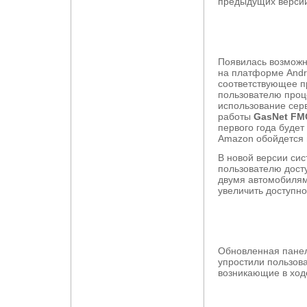
предыдущих верси
Появилась возможн
на платформе Andro
соответствующее п
пользователю проце
использование сер
работы
GasNet FMC
первого года будет
Amazon обойдется п
В новой версии си
пользователю дост
двумя автомобилям
увеличить доступно
Обновленная панел
упростили пользова
возникающие в ход