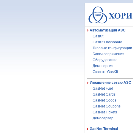
Автоматизация АЗС
GasKit
GasKit Dashboard
Типовые конфигурации
Блоки сопряжения
Оборудование
Демоверсия
Скачать GasKit
Управление сетью АЗС
GasNet Fuel
GasNet Cards
GasNet Goods
GasNet Coupons
GasNet Tickets
Демосервер
GasNet Terminal