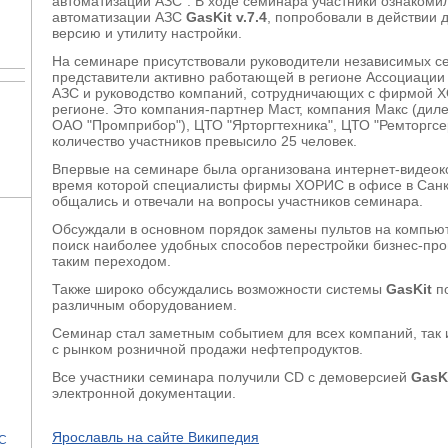
автоматизации АЗС". В ходе семинара участники ознакоми
автоматизации АЗС
GasKit v.7.4
, попробовали в действии
версию и утилиту настройки.
На семинаре присутствовали руководители независимых с
представители активно работающей в регионе Ассоциации
АЗС и руководство компаний, сотрудничающих с фирмой 
регионе. Это компания-партнер Маст, компания Макс (дил
ОАО "Промприбор"), ЦТО "Ярторгтехника", ЦТО "Ремторгс
количество участников превысило 25 человек.
Впервые на семинаре была организована интернет-видеок
время которой специалисты фирмы ХОРИС в офисе в Санк
общались и отвечали на вопросы участников семинара.
Обсуждали в основном порядок замены пультов на компью
поиск наиболее удобных способов перестройки бизнес-про
таким переходом.
Также широко обсуждались возможности системы
GasKit
по
различным оборудованием.
Семинар стал заметным событием для всех компаний, так 
с рынком розничной продажи нефтепродуктов.
Все участники семинара получили CD с демоверсией
GasKi
электронной документации.
Ярославль на сайте Википедия
ЗС