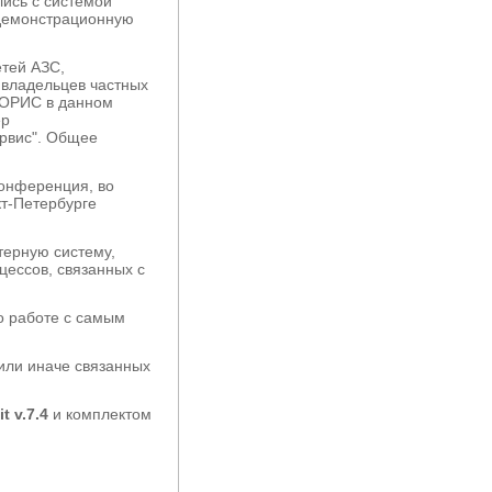
лись с системой
 демонстрационную
етей АЗС,
 владельцев частных
ХОРИС в данном
ер
ервис". Общее
онференция, во
т-Петербурге
терную систему,
цессов, связанных с
 работе с самым
или иначе связанных
t v.7.4
и комплектом