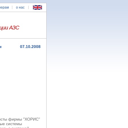
нерам
о нас
ции АЗС
м
07.10.2008
листы фирмы "ХОРИС"
ные системы