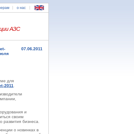
нерам
о нас
ции АЗС
et-
07.06.2011
июля
уме для
t-2011
.
оизводители
омпании,
борудования и
иться своим
о развития бизнеса.
енции о новинках в