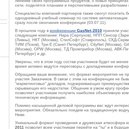
линейке своих программных продуктов, о новых принципах
сети, поделятся планами и перспективными разработками 
Специалисты компаний-партнеров также смогут посетить 
однодневный учебный семинар по системе автоматизации
сразу после окончания конференции (03.07.11).
В прошлом году в
конференции
GasNet-2010
приняли учас
следующие компании: Нара (Серпухов), НПП Сенсор (Зар
(Ливны), НКТ (Москва), СтилСофт (Ставрополь), СКД-Серви
ТИМ (Псков), Три-Е (Санкт-Петербург), CityNet (Москва), Gi
(Москва), OPW (Москва), ТД Промприбор (Москва), АВК-Пет
Петербург) и др.
Уверены, что в этом году состав участников будет не мене
время активно ведутся переговоры с докладчиками конфе
Обращаем ваше внимание, что формат мероприятия не п
участия Заказчиков. В связи с этим на конференции не бы
"маркетинговых" докладов, подчеркивающих преимущества
скрывающих его недостатки. Общение в узком кругу проф
позволяет участникам получить наиболее объективную ко
техническую информацию.
Помимо насыщенной деловой программы вас ждут интерес
мероприятия. Обязательно поедем на традиционную водну
Неве.
Уникальный формат проведения и дружеская атмосфера 
2011
позволит всем участникам перейти на "ты" и в буду