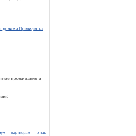
ия делами Президента
стное проживание и
цию:
рум
партнерам
о нас