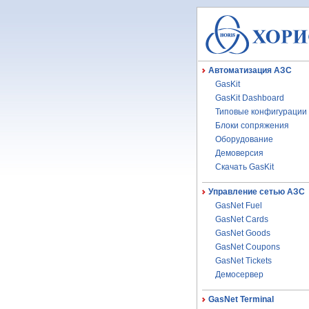
Автоматизация АЗС
GasKit
GasKit Dashboard
Типовые конфигурации
Блоки сопряжения
Оборудование
Демоверсия
Скачать GasKit
Управление сетью АЗС
GasNet Fuel
GasNet Cards
GasNet Goods
GasNet Coupons
GasNet Tickets
Демосервер
GasNet Terminal