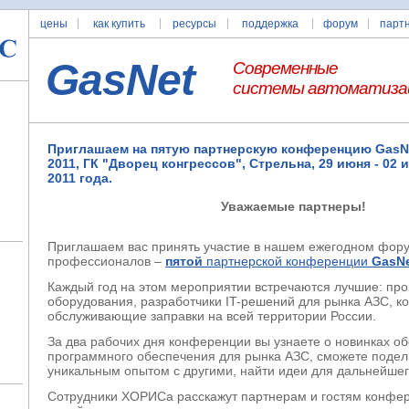
цены
как купить
ресурсы
поддержка
форум
парт
GasNet
Современные
системы автоматиза
Приглашаем на пятую партнерскую конференцию GasN
2011, ГК "Дворец конгрессов", Стрельна, 29 июня - 02 
2011 года.
Уважаемые партнеры!
Приглашаем вас принять участие в нашем ежегодном фор
профессионалов –
пятой
партнерской конференции
GasNe
Каждый год на этом мероприятии встречаются лучшие: пр
оборудования, разработчики IT-решений для рынка АЗС, к
обслуживающие заправки на всей территории России.
За два рабочих дня конференции вы узнаете о новинках о
программного обеспечения для рынка АЗС, сможете подел
уникальным опытом с другими, найти идеи для дальнейшег
Сотрудники ХОРИСа расскажут партнерам и гостям конфер