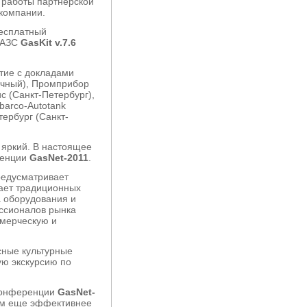
 работы партнерской
компании.
бесплатный
 АЗС
GasKit v.7.6
тие с докладами
ечный), Промприбор
с (Санкт-Петербург),
lbarco-Autotank
ербург (Санкт-
е яркий. В настоящее
ренции
GasNet-2011
.
редусматривает
вает традиционных
 оборудования и
ессионалов рынка
ммерческую и
ные культурные
ю экскурсию по
конференции
GasNet-
щем еще эффективнее