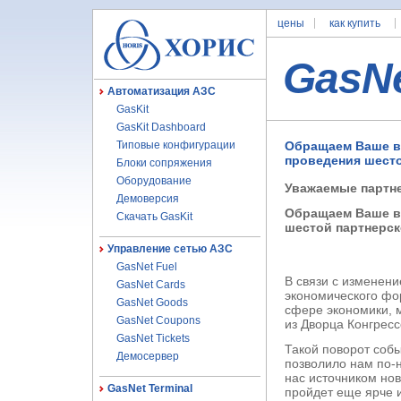
цены
как купить
GasN
Автоматизация АЗС
GasKit
GasKit Dashboard
Типовые конфигурации
Обращаем Ваше в
проведения шесто
Блоки сопряжения
Оборудование
Уважаемые партн
Демоверсия
Обращаем Ваше вн
Скачать GasKit
шестой партнерс
Управление сетью АЗС
GasNet Fuel
В связи с изменен
GasNet Cards
экономического фо
GasNet Goods
сфере экономики,
GasNet Coupons
из Дворца Конгресс
GasNet Tickets
Такой поворот собы
Демосервер
позволило нам по-
нас источником нов
GasNet Terminal
пройдет еще ярче 