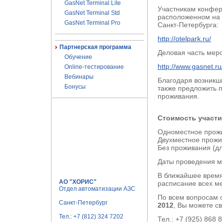
GasNet Terminal Lite
Участникам конфер
GasNet Terminal Std
расположенном на 
GasNet Terminal Pro
Санкт-Петербурга:
http://otelpark.ru/
Партнерская программа
Деловая часть мер
Обучение
http://www.gasnet.r
Online-тестирование
Вебинары
Благодаря возникш
Бонусы
также предложить 
проживания.
Стоимость участи
Одноместное прожи
Двухместное прожив
Без проживания (дл
Даты проведения м
В ближайшее время
АО "ХОРИС"
расписание всех м
Отдел автоматизации АЗС
По всем вопросам 
Санкт-Петербург
2012
, Вы можете с
Тел.:
+7 (812) 324 7202
Тел.: +7 (925) 868 8