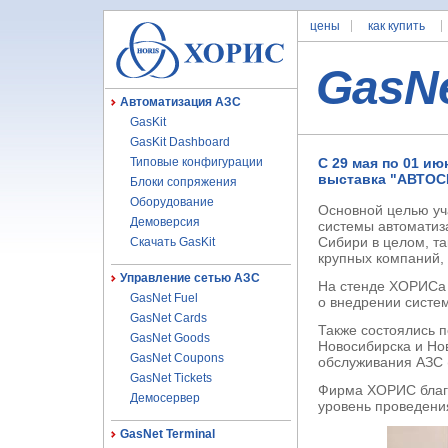
цены
как купить
GasN
Автоматизация АЗС
GasKit
GasKit Dashboard
Типовые конфигурации
С 29 мая по 01 и
выставка "АВТОСИ
Блоки сопряжения
Оборудование
Основной целью уч
Демоверсия
системы автомати
Сибири в целом, та
Скачать GasKit
крупных компаний,
Управление сетью АЗС
На стенде ХОРИСа 
GasNet Fuel
о внедрении систе
GasNet Cards
Также состоялись 
GasNet Goods
Новосибирска и Но
GasNet Coupons
обслуживания АЗС 
GasNet Tickets
Фирма ХОРИС благо
Демосервер
уровень проведени
GasNet Terminal