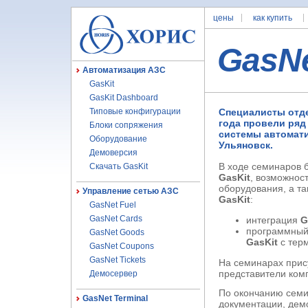
цены
как купить
GasN
Автоматизация АЗС
GasKit
GasKit Dashboard
Типовые конфигурации
Специалисты отде
года провели ряд
Блоки сопряжения
системы автомати
Оборудование
Ульяновск.
Демоверсия
В ходе семинаров 
Скачать GasKit
GasKit
, возможнос
оборудования, а т
Управление сетью АЗС
GasKit
:
GasNet Fuel
GasNet Cards
интеграция
G
программный
GasNet Goods
GasKit
с тер
GasNet Coupons
GasNet Tickets
На семинарах прис
представители ком
Демосервер
По окончанию семи
GasNet Terminal
документации, де