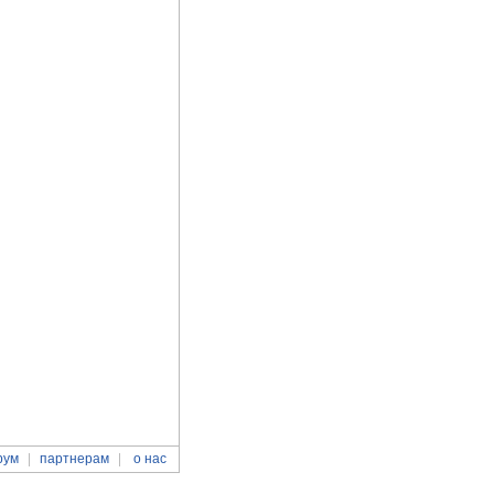
рум
партнерам
о нас