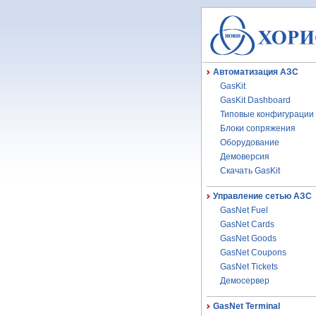
Автоматизация АЗС
GasKit
GasKit Dashboard
Типовые конфигурации
Блоки сопряжения
Оборудование
Демоверсия
Скачать GasKit
Управление сетью АЗС
GasNet Fuel
GasNet Cards
GasNet Goods
GasNet Coupons
GasNet Tickets
Демосервер
GasNet Terminal