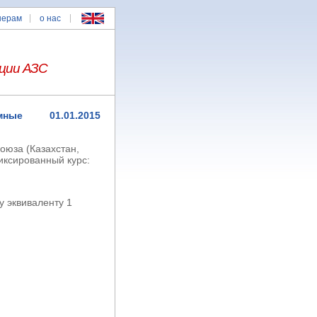
нерам
о нас
ции АЗС
ммные
01.01.2015
оюза (Казахстан,
иксированный курс:
у эквиваленту 1