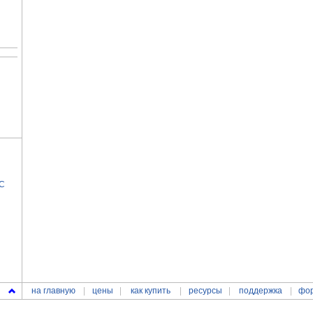
ЗС
на главную
цены
как купить
ресурсы
поддержка
фо