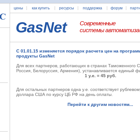
цены
как купить
ресурсы
поддержка
форум
парт
GasNet
Современные
системы автоматиза
С 01.01.15 изменяется порядок расчета цен на програ
продукты GasNet
Для всех партнеров, работающих в странах Таможенного С
Россия, Белоруссия, Армения), устанавливается единый ф
1 у.е. = 45 руб.
Для остальных партнеров одна у.е. соответствует рублевом
доллара США по курсу ЦБ РФ на день оплаты.
Перейти к другим новостям...