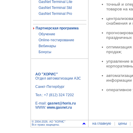
GasNet Terminal Lite
точный и опе
GasNet Terminal Std
товаров на к
GasNet Terminal Pro
централизова
снабжения и 
Партнерская программа
прогнозирова
Обучение
праздничных 
Online-тестирование
Вебинары
оптимизация 
продаж;
Бонусы
управление 
корпоративн
АО "ХОРИС"
автоматизац
Отдел автоматизации АЗС
информации в
Санкт-Петербург
оперативное 
Тел.:
+7 (812) 324 7202
E-mail:
gasnet@horis.ru
WWW:
www.gasnet.ru
© 2004-2026, АО "ХОРИС"
на главную
цены
Все права защищены.