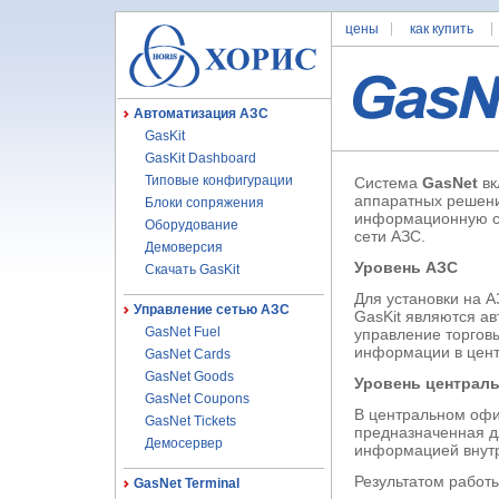
цены
как купить
Автоматизация АЗС
GasKit
GasKit Dashboard
Типовые конфигурации
Система
GasNet
вк
аппаратных решени
Блоки сопряжения
информационную ср
Оборудование
сети АЗС.
Демоверсия
Уровень АЗС
Скачать GasKit
Для установки на 
Управление сетью АЗС
GasKit являются а
GasNet Fuel
управление торгов
информации в цен
GasNet Cards
GasNet Goods
Уровень централ
GasNet Coupons
В центральном офи
GasNet Tickets
предназначенная д
Демосервер
информацией внутр
Результатом работ
GasNet Terminal