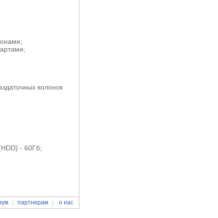
лонами;
картами;
аздаточных колонок
(HDD) - 60Гб;
рум
партнерам
о нас