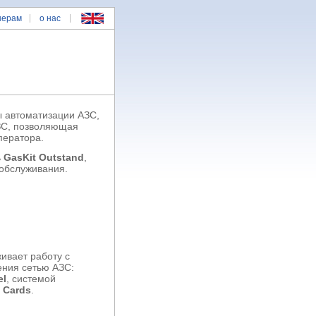
нерам
о нас
 автоматизации АЗС,
ЗС, позволяющая
ператора.
ь
GasKit Outstand
,
обслуживания.
ивает работу с
ения сетью АЗС:
el
, системой
 Cards
.