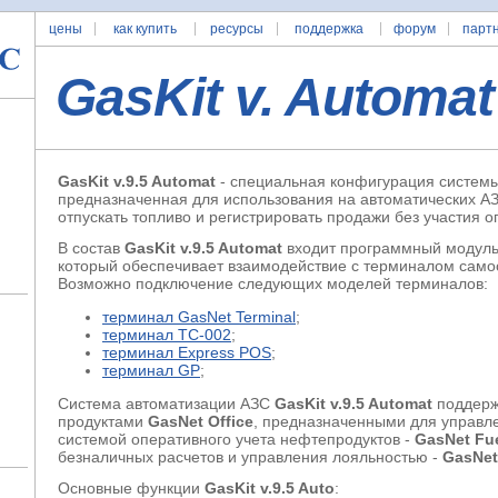
цены
как купить
ресурсы
поддержка
форум
парт
GasKit v.
Automat
GasKit v.9.5 Automat
- специальная конфигурация системы
предназначенная для использования на автоматических А
отпускать топливо и регистрировать продажи без участия о
В состав
GasKit v.9.5 Automat
входит программный модул
который обеспечивает взаимодействие с терминалом само
Возможно подключение следующих моделей терминалов:
терминал GasNet Terminal
;
терминал ТС-002
;
терминал Express POS
;
терминал GP
;
Система автоматизации АЗС
GasKit v.9.5 Automat
поддерж
продуктами
GasNet Office
, предназначенными для управл
системой оперативного учета нефтепродуктов -
GasNet Fu
безналичных расчетов и управления лояльностью -
GasNet
Основные функции
GasKit v.9.5 Auto
: