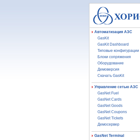
Автоматизация АЗС
GasKit
GasKit Dashboard
Типовые конфигурации
Блоки сопряжения
Оборудование
Демоверсия
Скачать GasKit
Управление сетью АЗС
GasNet Fuel
GasNet Cards
GasNet Goods
GasNet Coupons
GasNet Tickets
Демосервер
GasNet Terminal